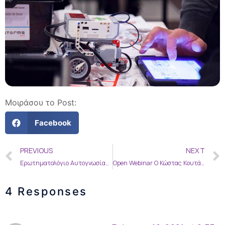
Μοιράσου το Post:
Facebook
PREVIOUS
NEXT
Ερωτηματολόγιο Αυτογνωσίας στην εκπομπή Uth Acternatives
Open Webinar Ο Κώστας Κουτάγιαρ μιλάει για τη φωτογραφία
4 Responses